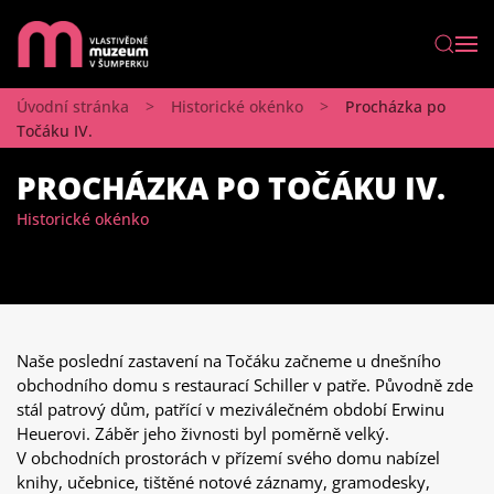
Úvodní stránka
Historické okénko
Procházka po
Točáku IV.
PROCHÁZKA PO TOČÁKU IV.
Historické okénko
Naše poslední zastavení na Točáku začneme u dnešního
obchodního domu s restaurací Schiller v patře. Původně zde
stál patrový dům, patřící v meziválečném období Erwinu
Heuerovi. Záběr jeho živnosti byl poměrně velký.
V obchodních prostorách v přízemí svého domu nabízel
knihy, učebnice, tištěné notové záznamy, gramodesky,