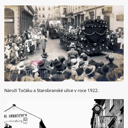
Nároží Točáku a Starobranské ulice v roce 1922.