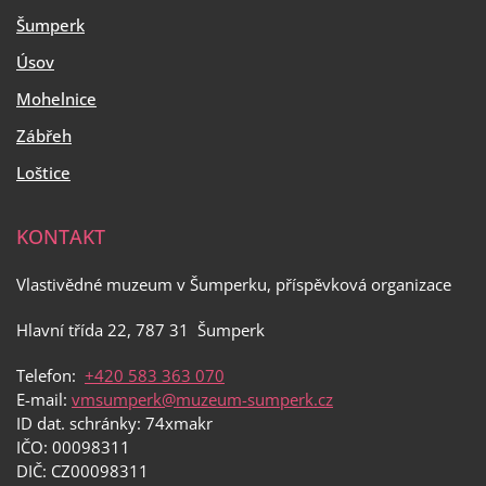
Šumperk
Úsov
Mohelnice
Zábřeh
Loštice
KONTAKT
Vlastivědné muzeum v Šumperku, příspěvková organizace
Hlavní třída 22, 787 31 Šumperk
Telefon:
+420 583 363 070
E-mail:
vmsumperk@muzeum-sumperk.cz
ID dat. schránky: 74xmakr
IČO: 00098311
DIČ: CZ00098311