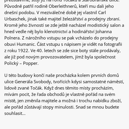
Původně patřil rodině Oberleithnerů, kteří mu dali jeho
dnešní podobu. V meziválečné době jej vlastnil Carl
Urbaschek, jinak také majitel železářství a prodejny zbraní.
Kromě jeho živností se zde ještě nacházel modistický salon a
hned vedle něj bylo klenotnictví a hodinářství Johanna
Polnera. Z nárožního vstupu se pak vcházelo do prodejny
obuvi Humanic. Část vstupu s nápisem je vidět na fotografii
z roku 1922. Ve 40. letech se zde sice boty stále prodávaly,
ale již pod novým provozovatelem, jímž byla společnost
Polický – Popper.
U této budovy končí naše procházka kolem prvních domů
ulice Generála Svobody, tvořících kdysi samostatné náměstí,
lidově zvané Točák. Když dnes těmito místy procházím,
mívám pocit, že řada obchodů je vlastně pořád na svém
místě, jen změnila majitele a možná i trochu nabídku zboží,
ale pořád zůstávají stopy minulosti. Snad se mnou budete
souhlasit…