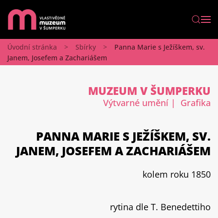
Úvodní stránka
Sbírky
Panna Marie s Ježíškem, sv.
Janem, Josefem a Zachariášem
MUZEUM V ŠUMPERKU
Výtvarné umění
| Grafika
PANNA MARIE S JEŽÍŠKEM, SV.
JANEM, JOSEFEM A ZACHARIÁŠEM
kolem roku 1850
rytina dle T. Benedettiho