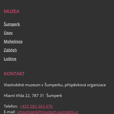
MUZEA
Šumperk
Úsov
Mohelnice
Zábřeh
Loštice
KONTAKT
Vlastivědné muzeum v Šumperku, příspěvková organizace
Hlavní třída 22, 787 31 Šumperk
Telefon:
+420 583 363 070
E-mail:
vmsumperk@muzeum-sumperk.cz